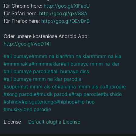
für Chrome here: 
http://goo.gl/XIFaoU
für Safari here: 
http://goo.gl/gxV88A
für Firefox here: 
http://goo.gl/OEvBnB
Oder unsere kostenlose Android App: 
http://goo.gl/woDT4l
#
ali bumaye
#
mmm na klar
#
mh na klar
#
mmm na kla
#
mmmnakla
#
mmmnaklar
#
ali bumaye mmm na klar
#
ali bumaye parodie
#
ali bumaye diss
#
ali bumaye mmm na klar parodie
#
supermat mmm als ob
#
alugha mmm als ob
#
parodie
#
song parodie
#
musik parodie
#
rap parodie
#
bushido
#
shindy
#
ersguterjunge
#
hiphop
#
hip hop
#
musikvideo parodie
License
Default alugha License