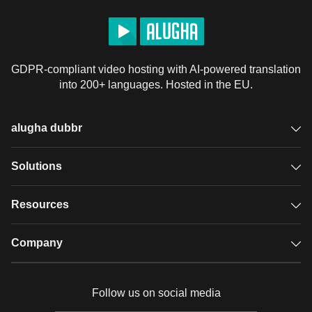
GDPR-compliant video hosting with AI-powered translation
into 200+ languages. Hosted in the EU.
alugha dubbr
Overview
Solutions
Accessible subtitles
GDPR video hosting
Resources
Audio description
Player
Case studies
Company
Glossary
Podcasts with alugha
News & Articles
Pricing
Follow us on social media
Full service
Help center
Our team