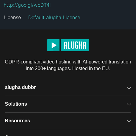
http://goo.gl/woDT4l
License
Default alugha License
GDPR-compliant video hosting with AI-powered translation
into 200+ languages. Hosted in the EU.
alugha dubbr
Overview
Solutions
Accessible subtitles
GDPR video hosting
Resources
Audio description
Player