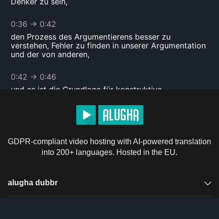
Denker zu sein,
0:36
→
0:42
den Prozess des Argumentierens besser zu
verstehen, Fehler zu finden in unserer Argumentation
und der von anderen,
0:42
→
0:46
und es ist die Grundlage für konstruktive
Wissenschaft.
0:47
→
0:50
Kritisches Denken ist eine Form der Metakognition.
GDPR-compliant video hosting with AI-powered translation
into 200+ languages. Hosted in the EU.
0:50
→
0:52
Es ist selbstgesteuert und selbstüberwacht.
alugha dubbr
0:52
→
0:58
Es geht darum, konzeptuelle Werkzeuge zu
Overview
Solutions
entwickeln, um fähig zu sein, für sich selbst zu