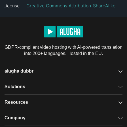
License
Creative Commons Attribution-ShareAlike
GDPR-compliant video hosting with AI-powered translation
into 200+ languages. Hosted in the EU.
alugha dubbr
Overview
Solutions
Accessible subtitles
GDPR video hosting
Resources
Audio description
Player
Case studies
Company
Glossary