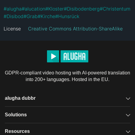
#
alugha
#
alucation
#
Kloster
#
Disibodenberg
#
Christentum
#
Disibod
#
Grab
#
Kirche
#
Hunsrück
License
Creative Commons Attribution-ShareAlike
GDPR-compliant video hosting with AI-powered translation
into 200+ languages. Hosted in the EU.
alugha dubbr
Overview
Solutions
Accessible subtitles
GDPR video hosting
Resources