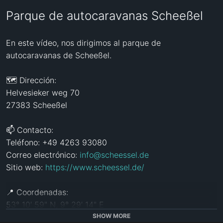
Parque de autocaravanas Scheeßel
En este vídeo, nos dirigimos al parque de 
autocaravanas de Scheeßel.

🗺️ Dirección:

Helvesieker weg 70

27383 Scheeßel

📫 Contacto:

Teléfono: +49 4263 93080

Correo electrónico: 
info@scheessel.de
Sitio web: 
https://www.scheessel.de/
📍 Coordenadas:

53° 10′ 59" N, 9° 29′ 14" E

SHOW MORE