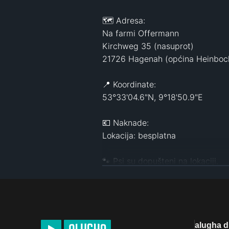
🗺️ Adresa:

Na farmi Offermann

Kirchweg 35 (nasuprot)

21726 Hagenah (općina Heinbock
📍 Koordinate: 

53°33'04.6"N, 9°18'50.9"E

💶 Naknade:

Lokacija: besplatna

🐾 Psi su dopušteni na lokaciji.

U alugha Travelu nećete pronaći s
kampiranju i putovanjima. Ovdje m
može dogoditi na putu i gdje može
alugha 