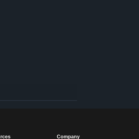
nformacije o kamp kućicama, 
dećeg putovanja, što vam se 
rces
Company