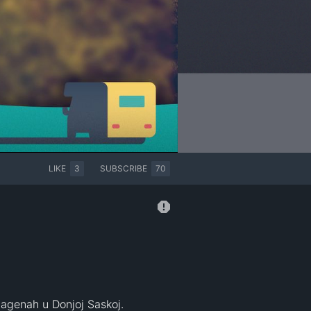
LIKE
3
SUBSCRIBE
70
genah u Donjoj Saskoj. 
