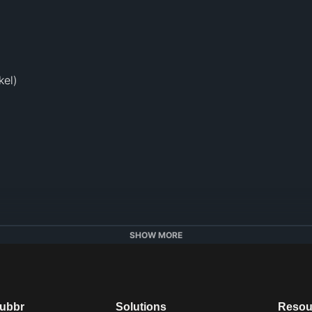
el)

SHOW MORE
amo lijepe i neobične parcele, već i uzbudljive savjete i i
ožete saznati na što biste trebali obratiti pažnju prije slje
te provesti najbolji godišnji odmor. 
dubbr
Solutions
Resou