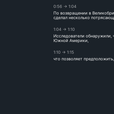
0:56
→
1:04
По возвращении в Великобри
сделал несколько потрясающ
1:04
→
1:10
Исследователи обнаружили, 
Южной Америки,
1:10
→
1:15
что позволяет предположить
1:15
→
1:24
Однако все галапагосские вь
1:24
→
1:30
Вьюрки на каждом острове з
1:30
→
1:37
Эти различия объяснялись ш