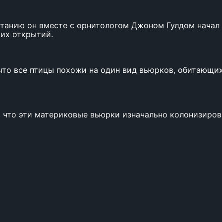
танию он вместе с орнитологом Джоном Гулдом начал и
их открытий.
что все птицы похожи на один вид вьюрков, обитающи
, что эти материковые вьюрки изначально колонизиров
юрки несколько отличаются от исходных материковых в
аметно различались по общему размеру, форме клюва и
ироким разнообразием источников пищи, доступных н