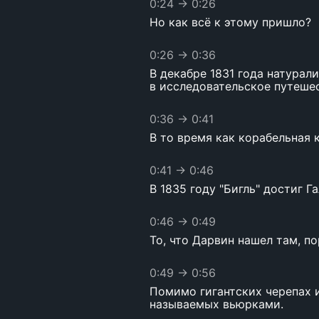
0:24
→
0:26
Но как всё к этому пришло?
0:26
→
0:36
В декабре 1831 года натурал
в исследовательское путеше
0:36
→
0:41
В то время как корабельная
0:41
→
0:46
В 1835 году "Бигль" достиг 
0:46
→
0:49
То, что Дарвин нашел там, по
0:49
→
0:56
Помимо гигантских черепах 
называемых вьюрками.