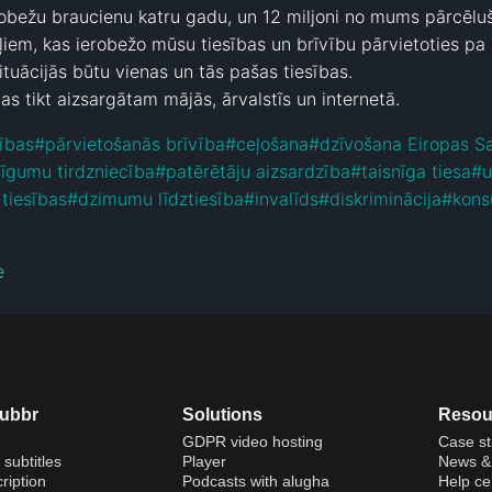
bežu braucienu katru gadu, un 12 miljoni no mums pārcēlušie
iem, kas ierobežo mūsu tiesības un brīvību pārvietoties pa 
ituācijās būtu vienas un tās pašas tiesības.

as tikt aizsargātam mājās, ārvalstīs un internetā.
ības
#
pārvietošanās brīvība
#
ceļošana
#
dzīvošana Eiropas S
līgumu tirdzniecība
#
patērētāju aizsardzība
#
taisnīga tiesa
#
u
 tiesības
#
dzimumu līdztiesība
#
invalīds
#
diskriminācija
#
kons
e
dubbr
Solutions
Resou
GDPR video hosting
Case st
 subtitles
Player
News & 
ription
Podcasts with alugha
Help ce