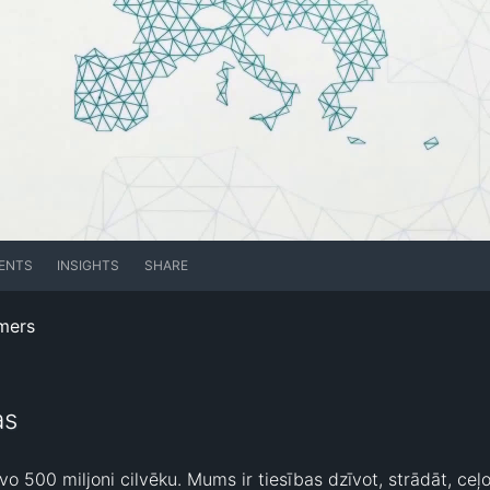
ENTS
INSIGHTS
SHARE
mers
as
o 500 miljoni cilvēku. Mums ir tiesības dzīvot, strādāt, ceļot