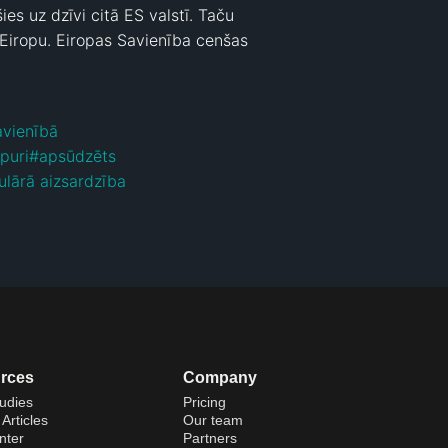
s uz dzīvi citā ES valstī. Taču 
Eiropu. Eiropas Savienība cenšas 
avienībā
puri
#
apsūdzēts
ulārā aizsardzība
rces
Company
udies
Pricing
Articles
Our team
nter
Partners