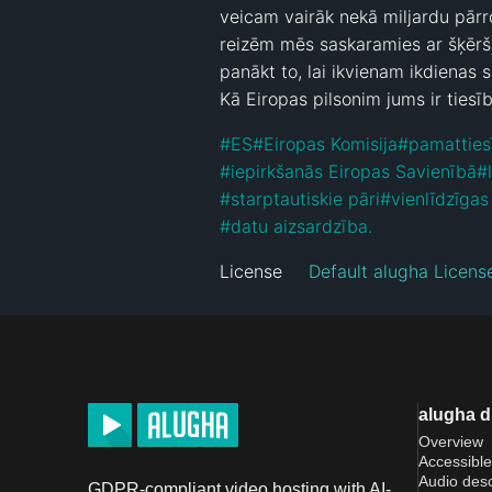
veicam vairāk nekā miljardu pārro
reizēm mēs saskaramies ar šķēršļ
panākt to, lai ikvienam ikdienas s
Kā Eiropas pilsonim jums ir tiesīb
#
ES
#
Eiropas Komisija
#
pamatties
#
iepirkšanās Eiropas Savienībā
#
#
starptautiskie pāri
#
vienlīdzīgas
#
datu aizsardzība.
License
Default alugha Licens
alugha 
Overview
Accessible
Audio desc
GDPR-compliant video hosting with AI-