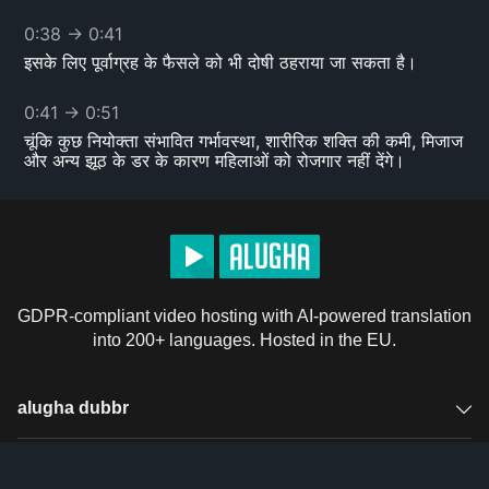
0:38
→
0:41
इसके लिए पूर्वाग्रह के फैसले को भी दोषी ठहराया जा सकता है।
0:41
→
0:51
चूंकि कुछ नियोक्ता संभावित गर्भावस्था, शारीरिक शक्ति की कमी, मिजाज
और अन्य झूठ के डर के कारण महिलाओं को रोजगार नहीं देंगे।
0:51
→
0:59
गैबी और कई अन्य महिलाओं को नौकरियों से वंचित किया जा रहा है कि
वे अनुचित निर्णय के कारण योग्य हैं।
0:59
→
1:03
GDPR-compliant video hosting with AI-powered translation
यह सुनिश्चित करने के लिए नियोक्ताओं पर निर्भर है कि परिवर्तन होता
into 200+ languages. Hosted in the EU.
है।
1:05
→
1:09
alugha dubbr
समानता की दिशा में पहला कदम यह स्वीकार करना है कि असमानता
है।
Overview
Solutions