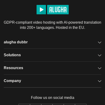
GDPR-compliant video hosting with AI-powered translation
into 200+ languages. Hosted in the EU.
alugha dubbr
Overview
Solutions
Accessible subtitles
GDPR video hosting
Resources
Audio description
Player
Case studies
Company
Glossary
Podcasts with alugha
News & Articles
Pricing
Follow us on social media
Full service
Help center
Our team