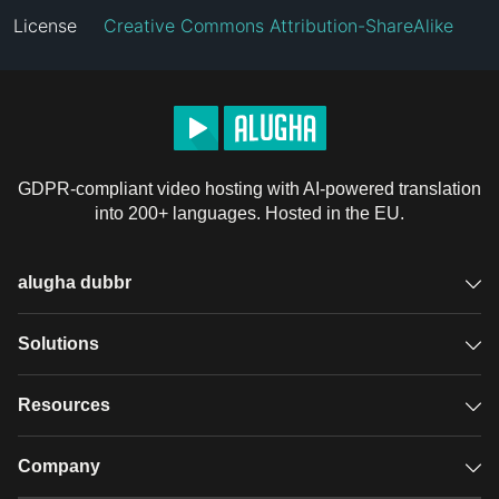
License
Creative Commons Attribution-ShareAlike
GDPR-compliant video hosting with AI-powered translation
into 200+ languages. Hosted in the EU.
alugha dubbr
Overview
Solutions
Accessible subtitles
GDPR video hosting
Resources
Audio description
Player
Case studies
Company