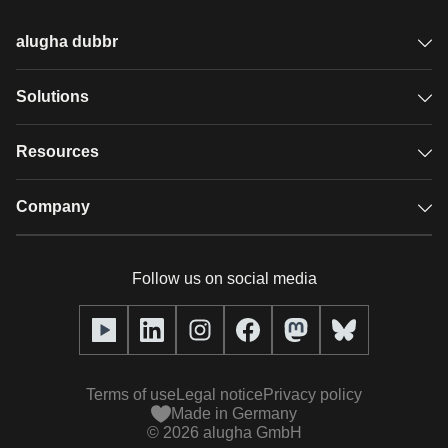
alugha dubbr
Overview
Solutions
Accessible subtitles
GDPR video hosting
Resources
Audio description
Player
Case studies
Company
Glossary
Podcasts with alugha
News & Articles
Pricing
Follow us on social media
Full service
Help center
Our team
alugha2go
alugha Academy
Partners
Alucation
Terms of use
Legal notice
Privacy policy
Press (media kit)
Made in Germany
©
2026
alugha GmbH
Videos