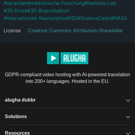
#
sprachen
#
medizinische Forschung
#
National Lab
#
3D Druck
#
3D Bioproduktion
#
Internationale Raumstation
#
ISS
#
ScienceCasts
#
NASA
License
Creative Commons Attribution-ShareAlike
GDPR-compliant video hosting with AI-powered translation
into 200+ languages. Hosted in the EU.
alugha dubbr
Overview
Solutions
Accessible subtitles
GDPR video hosting
Resources