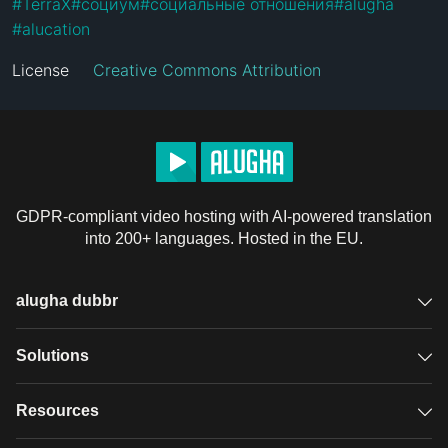
#
TerraX
#
социум
#
социальные отношения
#
alugha
#
alucation
License
Creative Commons Attribution
GDPR-compliant video hosting with AI-powered translation
into 200+ languages. Hosted in the EU.
alugha dubbr
Overview
Solutions
Accessible subtitles
GDPR video hosting
Resources
Audio description