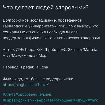
Что делает людей здоровыми?
Долгосрочное исследование, проведенное 
Гарвардским университетом, пришло к выводу, что 
социальные отношения необходимы для 
поддержания физического и психического здоровья.

Автор: ZDF/Терра К/К. Шрейдер/Ф. Зигварт/Materia 
Viva/Максимилиан Мор

Перевод и редаб: alugha

Жми сюда, тут больше видеороликов: 
https://alugha.com/TerraX
#
Алуга
#
здоровье
#
человек
#
Гарвардский университет
#
отношения
#
души
#
тело