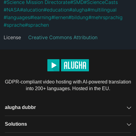
#
Science Mission Directorate
#
SMD
#
ScienceCasts
#
NASA
#
alucation
#
education
#
alugha
#
multilingual
#
languages
#
learning
#
lernen
#
bildung
#
mehrsprachig
#
sprache
#
sprachen
License
Creative Commons Attribution
GDPR-compliant video hosting with AI-powered translation
into 200+ languages. Hosted in the EU.
alugha dubbr
Overview
Solutions