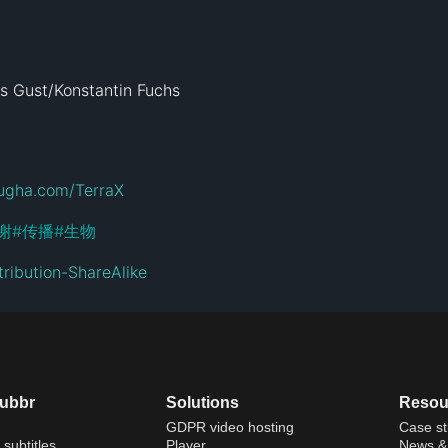
 Gust/Konstantin Fuchs

lugha.com/TerraX
谢
#
传播
#
生物
ribution-ShareAlike
dubbr
Solutions
Resou
GDPR video hosting
Case st
 subtitles
Player
News & 