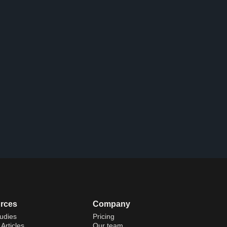
rces
Company
udies
Pricing
Articles
Our team