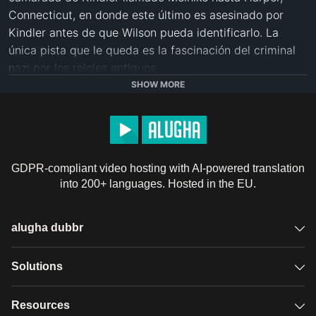
Connecticut, en donde este último es asesinado por 
Kindler antes de que Wilson pueda identificarlo. La 
única pista que le queda es la fascinación del criminal 
nazi por los relojes antiguos.

SHOW MORE
Más en Wikipedia: 
https://es.wikipedia.org/wiki/The_Stranger_(pel%C3%ADc
License
Public Domain
GDPR-compliant video hosting with AI-powered translation
into 200+ languages. Hosted in the EU.
alugha dubbr
Overview
Solutions
Accessible subtitles
GDPR video hosting
Resources