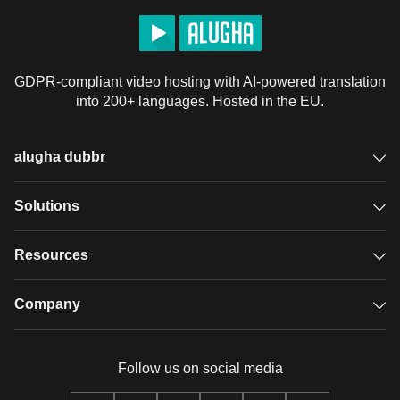
GDPR-compliant video hosting with AI-powered translation
into 200+ languages. Hosted in the EU.
alugha dubbr
Overview
Solutions
Accessible subtitles
GDPR video hosting
Resources
Audio description
Player
Case studies
Company
Glossary
Podcasts with alugha
News & Articles
Pricing
Follow us on social media
Full service
Help center
Our team