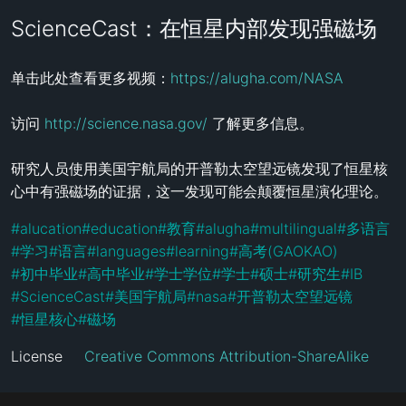
ScienceCast：在恒星内部发现强磁场
单击此处查看更多视频：
https://alugha.com/NASA
访问 
http://science.nasa.gov/
 了解更多信息。

研究人员使用美国宇航局的开普勒太空望远镜发现了恒星核
心中有强磁场的证据，这一发现可能会颠覆恒星演化理论。
#
alucation
#
education
#
教育
#
alugha
#
multilingual
#
多语言
#
学习
#
语言
#
languages
#
learning
#
高考(GAOKAO)
#
初中毕业
#
高中毕业
#
学士学位
#
学士
#
硕士
#
研究生
#
IB
#
ScienceCast
#
美国宇航局
#
nasa
#
开普勒太空望远镜
#
恒星核心
#
磁场
License
Creative Commons Attribution-ShareAlike