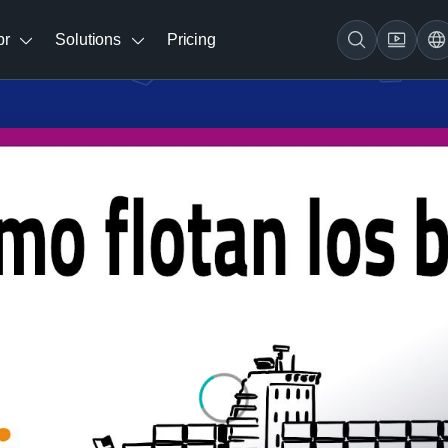
br
Solutions
Pricing