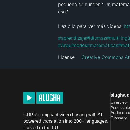
pequeña se hunden? Un matemátic
eso?

Haz clic para ver más vídeos: 
ht
#
aprendizaje
#
idiomas
#
multiling
#
Arquímedes
#
matemáticas
#
mat
License
Creative Commons Att
alugha 
Overview
Accessible
Audio desc
GDPR-compliant video hosting with AI-
Glossary
powered translation into 200+ languages.
Hosted in the EU.