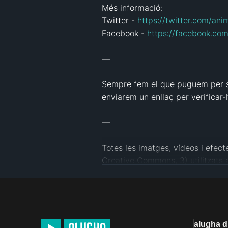
Més informació:

Twitter - 
https://twitter.com/anim
Facebook - 
https://facebook.com
—

Sempre fem el que puguem per se
enviarem un enllaç per verificar-h
—

Totes les imatges, vídeos i efecte
Creative Commons, 3) utilitzats am
llei d'ús raonable.

Crèdits a través de Flickr

Chris Eason - 
https://www.flick
alugha 