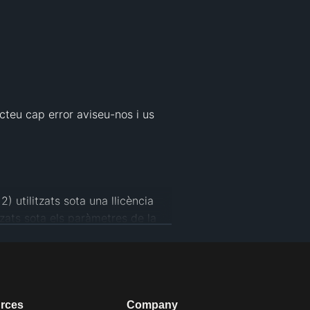
eu cap error aviseu-nos i us 
 utilitzats sota una llicència 
tzats sota els paràmetres de la 
rces
Company