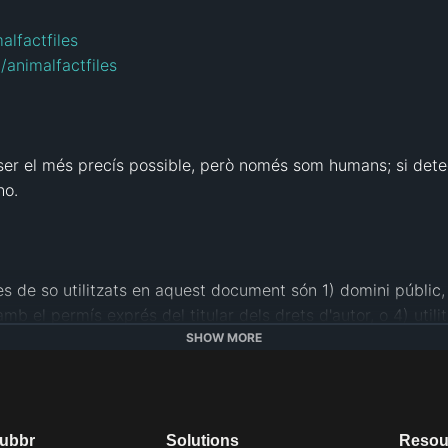
alfactfiles
/animalfactfiles
r el més precís possible, però només som humans; si detect
o.

s de so utilitzats en aquest document són 1) domini públic, 2)
b el permís exprés del titular dels drets d'autor, o 4) utili
SHOW MORE
r.com/photos/mister-e/394258678
dubbr
Solutions
Resou