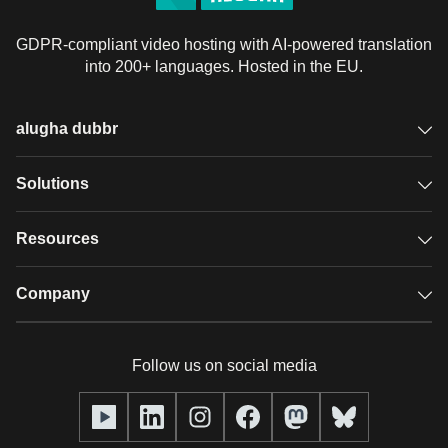
GDPR-compliant video hosting with AI-powered translation
into 200+ languages. Hosted in the EU.
alugha dubbr
Overview
Solutions
Accessible subtitles
GDPR video hosting
Resources
Audio description
Player
Case studies
Company
Glossary
Podcasts with alugha
News & Articles
Pricing
Follow us on social media
Full service
Help center
Our team
alugha2go
alugha Academy
Partners