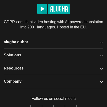
GDPR-compliant video hosting with AI-powered translation
into 200+ languages. Hosted in the EU.
alugha dubbr
Overview
Solutions
Accessible subtitles
GDPR video hosting
Resources
Audio description
Player
Case studies
Company
Glossary
Podcasts with alugha
News & Articles
Pricing
Follow us on social media
Full service
Help center
Our team