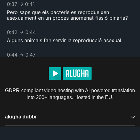
0:37
→
0:41
Però saps que els bacteris es reprodueixen
asexualment en un procés anomenat fissió binària?
0:42
→
0:44
Alguns animals fan servir la reproducció asexual.
0:44
→
0:47
És molt menys comú, però es veu en alguns de
simples,
0:47
→
0:49
GDPR-compliant video hosting with AI-powered translation
com la hidra, els pugons i les estrelles de mar.
into 200+ languages. Hosted in the EU.
0:50
→
0:56
De fet, els pugons poden produir 600 milions de
alugha dubbr
descendència en una temporada mitjançant la
reproducció asexual.
Overview
Solutions
0:56
→
1:01