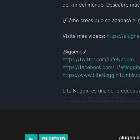
del fin del mundo. Descubre más s
¿Cómo crees que se acabará el 
Visita más vídeos: 
https://alugh
https://twitter.com/LifeNoggin
https://facebook.com/LifeNoggin
https://www.LifeNoggin.tumblr.
Life Noggin es una serie educat
ciencia, cultura pop, historia o art
Equipo de Life Noggin:

Animación: 
http://www.krofl.com
Voz (versión inglesa): 
http://you
Guión: 
https://www.youtube.co
alugha 