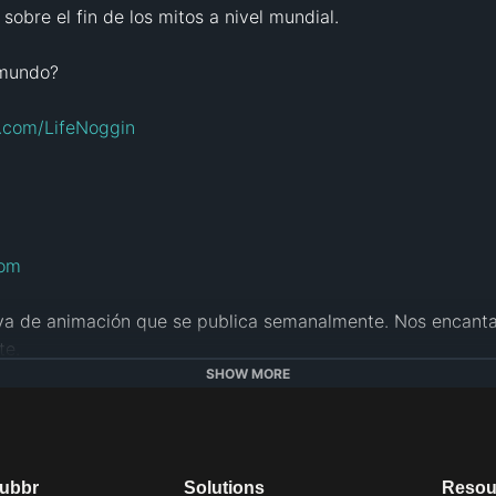
obre el fin de los mitos a nivel mundial. 

mundo?

a.com/LifeNoggin
com
iva de animación que se publica semanalmente. Nos encanta 
e. 

SHOW MORE
tube.com/patdoesit
m/AwkwardAdolescents
dubbr
Solutions
Resou