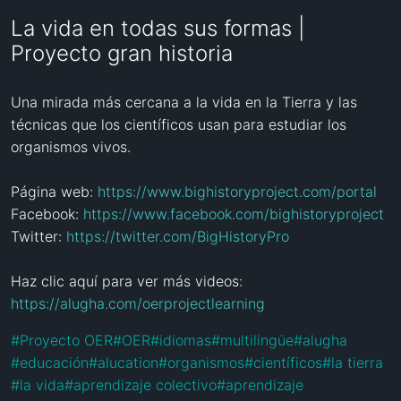
La vida en todas sus formas |
Proyecto gran historia
Una mirada más cercana a la vida en la Tierra y las 
técnicas que los científicos usan para estudiar los 
organismos vivos.

Página web: 
https://www.bighistoryproject.com/portal
Facebook: 
https://www.facebook.com/bighistoryproject
Twitter: 
https://twitter.com/BigHistoryPro
Haz clic aquí para ver más videos: 
https://alugha.com/oerprojectlearning
#
Proyecto OER
#
OER
#
idiomas
#
multilingüe
#
alugha
#
educación
#
alucation
#
organismos
#
científicos
#
la tierra
#
la vida
#
aprendizaje colectivo
#
aprendizaje