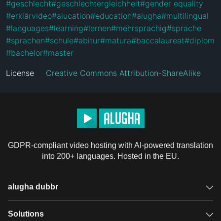
#
geschlecht
#
geschlechtergleichheit
#
gender equality
#
erklärvideo
#
alucation
#
education
#
alugha
#
multilingual
#
languages
#
learning
#
lernen
#
mehrsprachig
#
sprache
#
sprachen
#
schule
#
abitur
#
matura
#
baccalaureat
#
diplom
#
bachelor
#
master
License
Creative Commons Attribution-ShareAlike
GDPR-compliant video hosting with AI-powered translation
into 200+ languages. Hosted in the EU.
alugha dubbr
Overview
Solutions