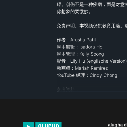
碍。创伤不是一种疾病，而是对意
你想象的要微妙。

免责声明。本视频仅供教育用途。
作者：Arusha Patil 

脚本编辑：Isadora Ho 

脚本管理：Kelly Soong 

配音：Lily Hu (englische Version)

动画师：Mariah Ramirez

YouTube 经理：Cindy Chong 

参考资料： 

D’arcy-Sharpe, Ann-Marie. How I
psychological-trauma-linked-to-ch
Laugharne, Jonathan et al. “Role
Current opinion in psychiatry vo
Pagán, Camille Noe, and Smitha 
alugha 