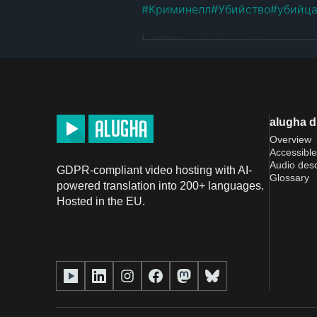
#
Криминелл
#
Убийство
#
убийц
License
Public Domain
alugha 
Overview
Accessible
Audio desc
GDPR-compliant video hosting with AI-
Glossary
powered translation into 200+ languages.
Hosted in the EU.