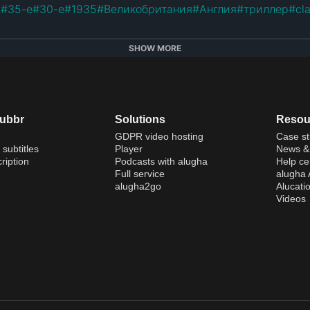
а
#
35-е
#
30-е
#
1935
#
Великобритания
#
Англия
#
триллер
#
cl
SHOW MORE
dubbr
Solutions
Resou
GDPR video hosting
Case st
 subtitles
Player
News & 
ription
Podcasts with alugha
Help ce
Full service
alugha
alugha2go
Alucati
Videos