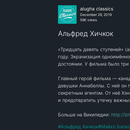
alugha classics
December 29, 2019
59K views
Альфред Хичкок
«Тридцать девять ступеней» (а
году. Экранизация одноимённог
достоянии. У фильма было три 
Главный герой фильма — канаде
девушки Аннабеллы. С ней он п
секретным агентом. От неё Хэн
и предотвратить утечку важных
Больше на Википедии: 
http://b
#
Альфред Хичкок
#
Майкл Балк