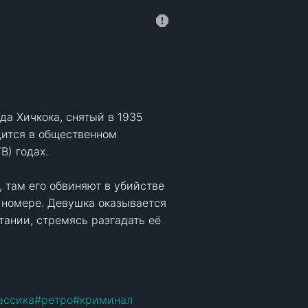
а Хичкока, снятый в 1935 
дится в общественном 
) годах.

 там его обвиняют в убийстве 
 номере. Девушка оказывается 
ании, стремясь разгадать её 
ассика
#
ретро
#
криминал