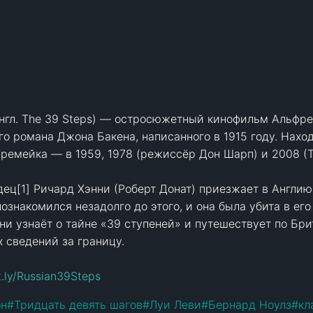
нгл. The 39 Steps) — остросюжетный кинофильм Альфред
о романа Джона Бакена, написанного в 1915 году. Нахо
ремейка — в 1959, 1978 (режиссёр Дон Шарп) и 2008 (ТВ
ц[1] Ричард Хэнни (Роберт Донат) приезжает в Англию,
ознакомился незадолго до этого, и она была убита в его
ни узнаёт о тайне «39 ступеней» и путешествует по Брит
 сведений за границу.

it.ly/Russian39Steps
он
#
Тридцать девять шагов
#
Луи Леви
#
Бернард Ноулз
#
кл