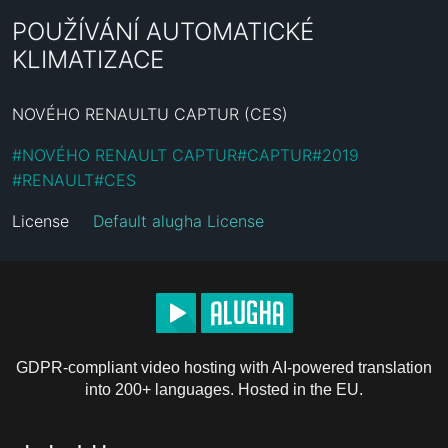
POUŽÍVÁNÍ AUTOMATICKÉ
KLIMATIZACE
NOVÉHO RENAULTU CAPTUR (CES)
#
NOVÉHO RENAULT CAPTUR
#
CAPTUR
#
2019
#
RENAULT
#
CES
License
Default alugha License
GDPR-compliant video hosting with AI-powered translation
into 200+ languages. Hosted in the EU.