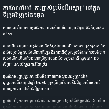
ការណែនាំអំពី 'ការផ្លាស់ប្តូរប៊ីនដ៏អស្ចារ្យ' នៅក្នុង
ទីក្រុងហ្គ្រែនឌែនដុង
ការចោលសំរាមតាមផ្ទះនិងការចោលសំរាមគឺជាបញ្ហាបរិស្ថាននិងកំពុងកើន
ឡើង។

នោះហើយជាមូលហេតុដែលយើងកំពុងអំពាវនាវឱ្យអ្នកបង់ពន្ធក្នុងស្រុកទាំង
អស់សម្រាប់ផ្ទះរបស់យើងនៅហ្គែនឌិនដុងដើម្បីចូលរួមចំណែកដល់បរិស្ថាន
របស់យើងហើយពិចារណាប្រើប្រាស់ធុងសំរាមតូចជាងនិងតូចជាង ៨០ 
លីត្រ។ ដល់បរិស្ថានកាន់តែច្រើន។

ធុងសំរាមបច្ចុប្បន្នរបស់យើងមិនគោរពតាមស្តង់ដារអូស្ត្រាលីទេ

ដូច្នេះចាប់ពីខែកក្កដាឆ្នាំ ២០១៤ ក្រុមប្រឹក្សាភិបាលនឹងជំនួសសំរាមចាស់
របស់អ្នកដោយដាក់ធុងថ្មីស្របតាម។

ប្រសិនបើអ្នកកាត់បន្ថយធុងសំរាមរបស់អ្នកទៅកុងតឺន័រថ្មីតូចជាង ៨០ លីត្រ
អ្នកក៏នឹងទទួលបានការកាត់បន្ថយពន្ធសំណល់នៅផ្ទះដែលជាពន្ធចាំបាច់។
