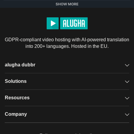
ធ្វើការជ្រើសរើសអំពីសំរាមរបស់អ្នក

SHOW MORE
នៅចុងខែកុម្ភៈអ្នកបង់ពន្ធក្នុងស្រុកទាំងអស់សម្រាប់ទ្រព្យសម្បត្តិរបស់ពួកគេ
នឹងទទួលបានកញ្ចប់មួយនៅក្នុងសំបុត្រសួរអ្នកឱ្យធ្វើការជ្រើសរើសចេញពី
ជម្រើសសំរាមជាច្រើន .. អ្នកក៏អាចធ្វើការជ្រើសរើសតាមអ៊ិនធរណេត
GDPR-compliant video hosting with AI-powered translation
ផងដែរ។

into 200+ languages. Hosted in the EU.
ប្រសិនបើអ្នកមិនធ្វើការជ្រើសរើសអ្នកនឹងត្រូវបានផ្តល់ជូននូវជម្រើសលំនាំ
ដើមគឺធុងសំរាម ១២០ លីត្រធុងសំរាម ២៤០ លីត្រនិងធុងបៃតង ២៤០ 
លីត្រ។ ផ្ទះក្រុងមានលំនាំដើមខុសគ្នា។ អ្នកអាចស្វែងយល់បន្ថែមនៅ
alugha dubbr
គេហទំព័រ 
www.greaterdandenong.com/greatbinswap
Overview
Solutions
ការផ្លាស់ប្តូរដ៏អស្ចារ្យប៊ីន

នាំមកជូនអ្នកដោយក្រុមប្រឹក្សាទីក្រុងឌែនឌិន
Accessible subtitles
GDPR video hosting
Resources
License
Default alugha License
Audio description
Player
Case studies
Company
Glossary
Podcasts with alugha
News & Articles
Pricing