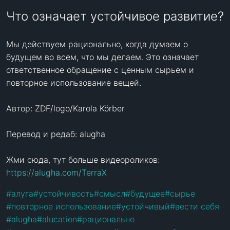
Что означает устойчивое развитие?
Мы действуем рационально, когда думаем о 
будущем во всем, что мы делаем. Это означает 
ответственное обращение с ценным сырьем и 
повторное использование вещей.

Автор: ZDF/logo/Karola Körber

Перевод и редаб: alugha

Жми сюда, тут больше видеороликов: 
https://alugha.com/TerraX
#
алуга
#
устойчивость
#
смысл
#
будущее
#
сырье
#
повторное использование
#
устойчивый
#
вести себя
#
alugha
#
alucation
#
рационально