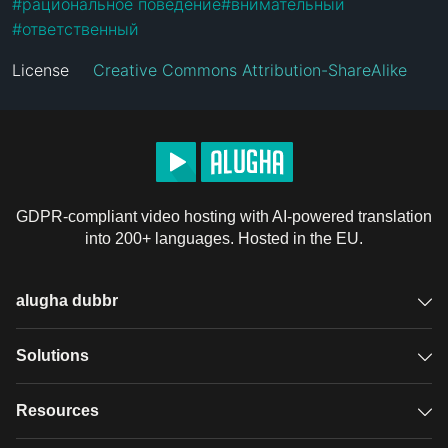
#
рациональное поведение
#
внимательный
#
ответственный
License
Creative Commons Attribution-ShareAlike
GDPR-compliant video hosting with AI-powered translation
into 200+ languages. Hosted in the EU.
alugha dubbr
Overview
Solutions
Accessible subtitles
GDPR video hosting
Resources
Audio description