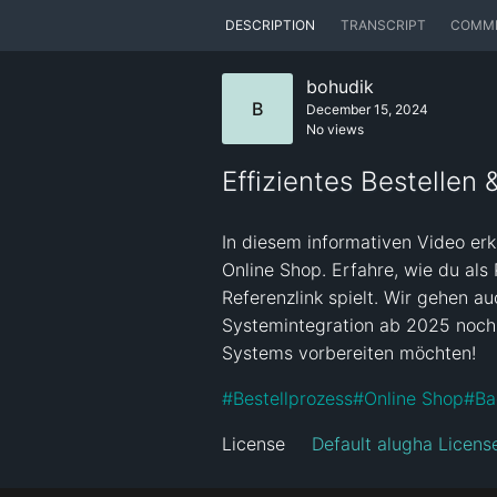
DESCRIPTION
TRANSCRIPT
COMM
bohudik
B
December 15, 2024
No views
Effizientes Bestelle
In diesem informativen Video er
Online Shop. Erfahre, wie du als
Referenzlink spielt. Wir gehen a
Systemintegration ab 2025 noch e
Systems vorbereiten möchten!
#
Bestellprozess
#
Online Shop
#
Ba
License
Default alugha Licens