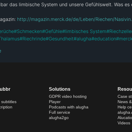
elbar das limbische System und unsere Gefühlswelt. Was es da
gazin: 
http://magazin.merck.de/de/Leben/Riechen/Nasivin
erüche
#
Schmecken
#
Gefühle
#
limbisches System
#
Riechzelle
Thalamus
#
Riechrinde
#
Gesundheit
#
alugha
#
education
#
merc
e
dubbr
Solutions
Resou
GDPR video hosting
Case st
 subtitles
Player
News & 
ription
Podcasts with alugha
Help ce
Full service
alugha
alugha2go
Alucati
Videos