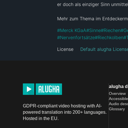
er doch als einziger Sinn unmitt
Mehr zum Thema im Entdeckerma
#
Merck KGaA
#
Sinne
#
Riechen
#
G
#
Nervenfortsätze
#
Riechkolben
#
License
Default alugha Licens
alugha 
Overview
Accessible
Audio desc
GDPR-compliant video hosting with AI-
Glossary
powered translation into 200+ languages.
Hosted in the EU.