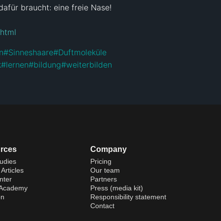
für braucht: eine freie Nase!

.html
n
#
Sinneshaare
#
Duftmoleküle
k
#
lernen
#
bildung
#
weiterbilden
rces
Company
udies
Pricing
Articles
Our team
nter
Partners
 Academy
Press (media kit)
on
Responsibility statement
Contact