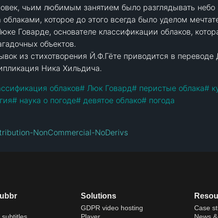
век, чьим любимым занятием было разглядывать небо з
 облаками, которое до этого всегда было уделом мечтат
юке Говарде, основателе классификации облаков, котор
гадочных объектов. 

вок из стихотворения Й.Ф.Гёте приводится в переводе 
ипликация Ника Хильдича.
ассификация облаков
#
 Люк Говард
#
 перистые облака
#
 к
гия
#
 наука о погоде
#
 девятое облако
#
 погода

tribution-NonCommercial-NoDerivs
dubbr
Solutions
Resou
GDPR video hosting
Case st
 subtitles
Player
News & 