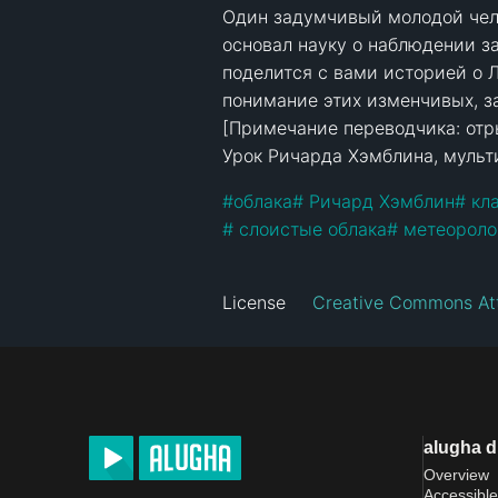
Один задумчивый молодой чело
основал науку о наблюдении за
поделится с вами историей о Л
понимание этих изменчивых, за
[Примечание переводчика: отры
Урок Ричарда Хэмблина, мульт
#
облака
#
 Ричард Хэмблин
#
 кл
#
 слоистые облака
#
 метеороло
License
Creative Commons At
alugha 
Overview
Accessible