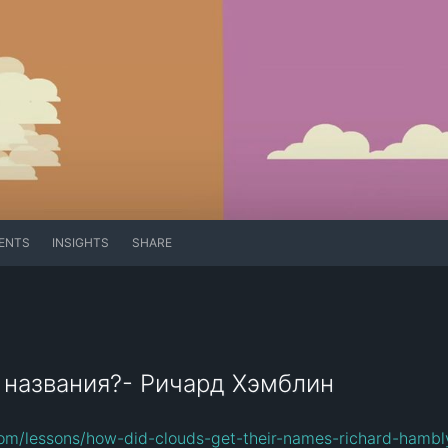
ENTS
INSIGHTS
SHARE
 названия?- Ричард Хэмблин
com/lessons/how-did-clouds-get-their-names-richard-hambl