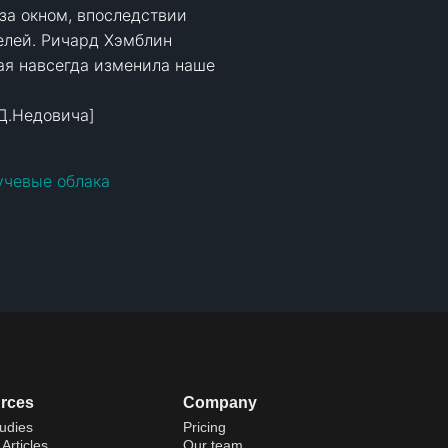
а окном, впоследствии 
елей. Ричард Хэмблин 
ая навсегда изменила наше 
Д.Недовича]

учевые облака
rces
Company
udies
Pricing
Articles
Our team