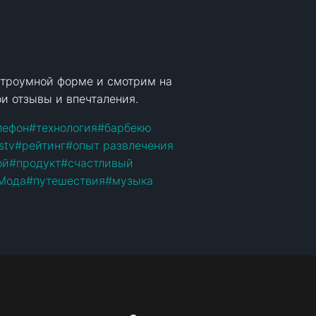
строумной форме и смотрим на 
и отзывы и впечталения.
лефон
#
технология
#
барбекю
stv
#
рейтинг
#
опыт развлечения
ой
#
продукт
#
счастливый
Мода
#
путешествия
#
музыка