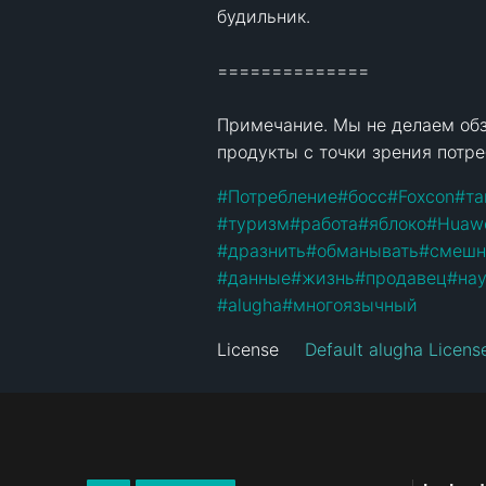
будильник.

============== 

Примечание. Мы не делаем обз
продукты с точки зрения потр
#
Потребление
#
босс
#
Foxcon
#
та
#
туризм
#
работа
#
яблоко
#
Huaw
#
дразнить
#
обманывать
#
смешн
#
данные
#
жизнь
#
продавец
#
на
#
alugha
#
многоязычный
License
Default alugha Licens