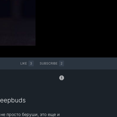
LIKE
3
SUBSCRIBE
2
sleepbuds
не просто беруши, это еще и 