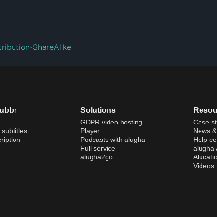
ribution-ShareAlike
dubbr
Solutions
Resou
GDPR video hosting
Case st
 subtitles
Player
News & 
ription
Podcasts with alugha
Help ce
Full service
alugha
alugha2go
Alucati
Videos