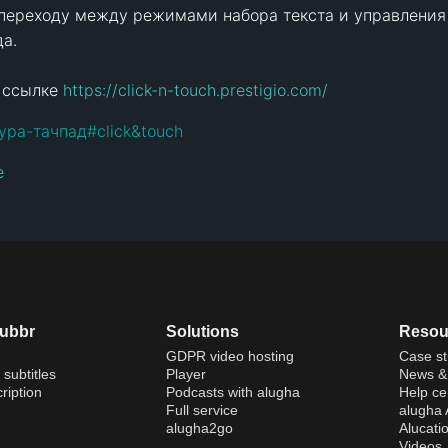
ереходу между режимами набора текста и управления 
.  

 ссылке 
https://click-n-touch.prestigio.com/
ура-тачпад
#
click&touch
e
dubbr
Solutions
Resou
GDPR video hosting
Case st
 subtitles
Player
News & 
ription
Podcasts with alugha
Help ce
Full service
alugha
alugha2go
Alucati
Videos