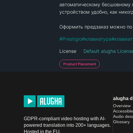
автоматическому бесшовному п
устройством удобно, как никогда
Оформить предзаказ можно по
#
Prestigio
#
клавиатура
#
клавиат
License
Default alugha Licens
Product Placement
alugha 
Overview
Accessible
Audio desc
GDPR-compliant video hosting with AI-
Glossary
powered translation into 200+ languages.
Hosted in the EU.