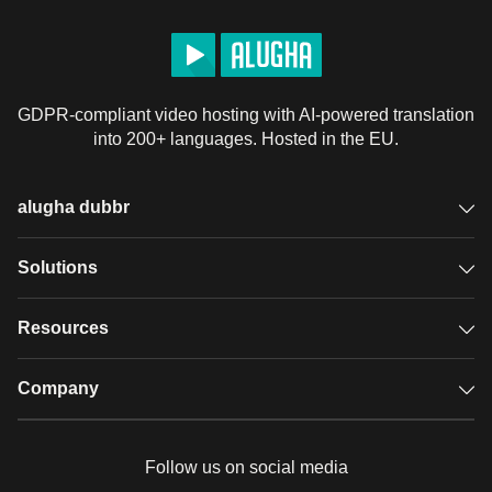
pour Android: 
http://goo.gl/woDT4l
pour iOS: 
https://goo.gl/gSah1n
GDPR-compliant video hosting with AI-powered translation
into 200+ languages. Hosted in the EU.
____________________________________

 royalty free music by 
www.bensound.com
alugha dubbr
License
Default alugha License
Overview
Solutions
Accessible subtitles
GDPR video hosting
Resources
Audio description
Player
Case studies
Company
Glossary
Podcasts with alugha
News & Articles
Pricing
Follow us on social media
Full service
Help center