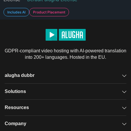
Includes AI
Product Placement
GDPR-compliant video hosting with AI-powered translation
into 200+ languages. Hosted in the EU.
alugha dubbr
Overview
Solutions
Accessible subtitles
GDPR video hosting
Resources
Audio description
Player
Case studies
Company