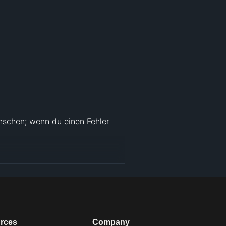
nschen; wenn du einen Fehler 
ner Creative-Commons-Lizenz*, 3) 
) werden gemäß den 
rces
Company