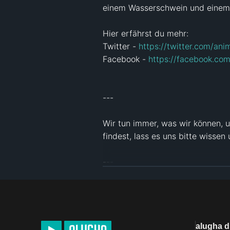
einem Wasserschwein und einem 
Hier erfährst du mehr:

Twitter - 
https://twitter.com/anim
Facebook - 
https://facebook.com
---

Wir tun immer, was wir können, u
findest, lass es uns bitte wissen
---

Alle hier verwendeten Bilder, Vi
werden mit der ausdrücklichen 
Bestimmungen des Fair-Use-Rech
alugha 