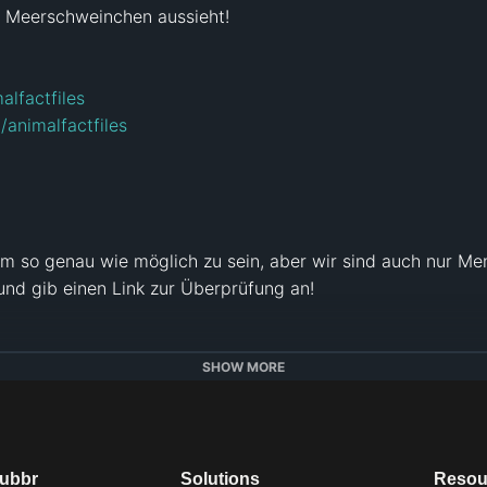
Meerschweinchen aussieht!

alfactfiles
/animalfactfiles
m so genau wie möglich zu sein, aber wir sind auch nur Me
 und gib einen Link zur Überprüfung an!

SHOW MORE
deos und Soundeffekte sind 1) gemeinfrei, 2) unterliegen ei
Genehmigung des Urheberrechtsinhabers verwendet oder 4
ts verwendet.

dubbr
Solutions
Resou