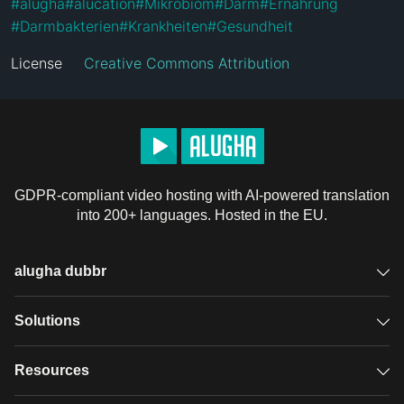
#
alugha
#
alucation
#
Mikrobiom
#
Darm
#
Ernährung
#
Darmbakterien
#
Krankheiten
#
Gesundheit
License
Creative Commons Attribution
GDPR-compliant video hosting with AI-powered translation
into 200+ languages. Hosted in the EU.
alugha dubbr
Overview
Solutions
Accessible subtitles
GDPR video hosting
Resources
Audio description