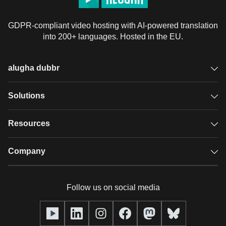
GDPR-compliant video hosting with AI-powered translation
into 200+ languages. Hosted in the EU.
alugha dubbr
Overview
Solutions
Accessible subtitles
GDPR video hosting
Resources
Audio description
Player
Case studies
Company
Glossary
Podcasts with alugha
News & Articles
Pricing
Follow us on social media
Full service
Help center
Our team
alugha2go
alugha Academy
Partners