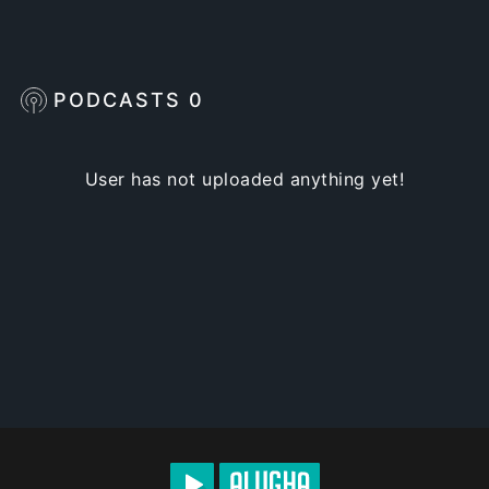
PODCASTS
0
User has not uploaded anything yet!