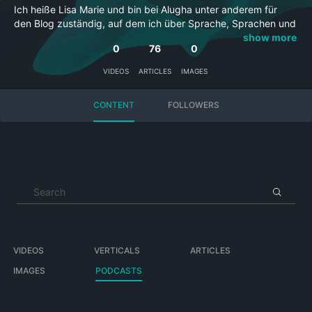
Ich heiße Lisa Marie und bin bei Alugha unter anderem für
den Blog zuständig, auf dem ich über Sprache, Sprachen und
Sprachwissenschaft schreibe.
show more
0
76
0
Je m'appelle Lisa Marie et chez Alugha, je m'occupe du blog
où j'écris des textes sur la langue, les langues du monde et la
VIDEOS
ARTICLES
IMAGES
linguistique.
My name is Lisa Marie and at Alugha, I create content on the
CONTENT
FOLLOWERS
blog about langue, languages of the world and linguistics.
Me llamo Lisa Marie y en Alugha blogeuo sobre la lengua, los
idiomas y la lingüística.
Mi chiamo Lisa Marie e bloggo sopra la lingua, le lingue e la
linguistica.
Lisa Marie dut izena eta Alughan hizkuntzari eta
hizkuntzalaritzari buruz idatzen dut.
VIDEOS
VERTICALS
ARTICLES
IMAGES
PODCASTS