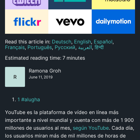
Read this article in:
Deutsch
,
English
,
Español
,
Français
,
Português
,
Русский
,
العربية
,
हिन्दी
Estimated reading time:
7
minutes
Ramona Groh
R
June 11, 2019
1 #alugha
YouTube es la plataforma de vídeo en línea más
importante a nivel mundial y cuenta con más de 1 900
millones de usuarios al mes,
según YouTube
. Cada día,
los usuarios miran más de mil millones de horas de