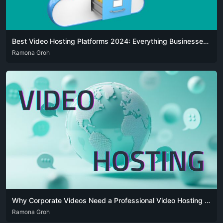
Best Video Hosting Platforms 2024: Everything Businesses Need to Know
DEU
Ramona Groh
ENG
Why Corporate Videos Need a Professional Video Hosting Platform
DEU
Ramona Groh
ENG