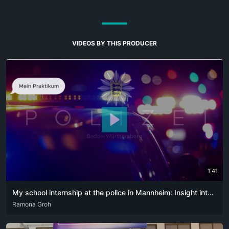
VIDEOS BY THIS PRODUCER
1:41
My school internship at the police in Mannheim: Insight into Lennard's police profession
DEU
Ramona Groh
ENG
FRA