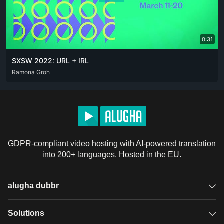
0:31
SXSW 2022: URL + IRL
ENG
Ramona Groh
GDPR-compliant video hosting with AI-powered translation
into 200+ languages. Hosted in the EU.
alugha dubbr
Overview
Solutions