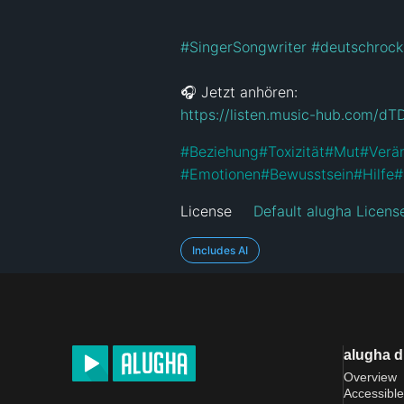
#SingerSongwriter
#deutschrock
https://listen.music-hub.com/dT
#
Beziehung
#
Toxizität
#
Mut
#
Verä
#
Emotionen
#
Bewusstsein
#
Hilfe
#
License
Default alugha Licens
Includes AI
alugha 
Overview
Accessible