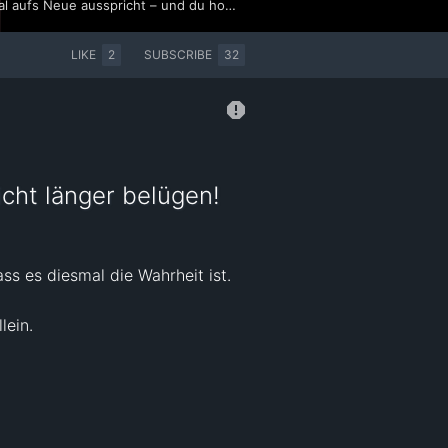
Morgen da, da schwör ich dir, hör ich 'vielleicht' auf damit! Es ist eine immerwährende Lüge, die sich jedes Mal aufs Neue ausspricht – und du hoffst, dass es diesmal die Wahrheit ist. Doch die Realität zeigt: Wer immer wieder bricht, was er verspricht, ändert sich selten von allein. Lebe DEIN Leben – lass dir nicht vorgeben, was du ertragen musst. #SingerSongwriter #DeutschRock #ToxicRelations #SingerSongwriter #deutschrock #toxicrelations #Selbstliebe 🎧 Jetzt anhören: https://listen.music-hub.com/dTDFRI
LIKE
2
SUBSCRIBE
32
icht länger belügen!
s es diesmal die Wahrheit ist.

ein.
