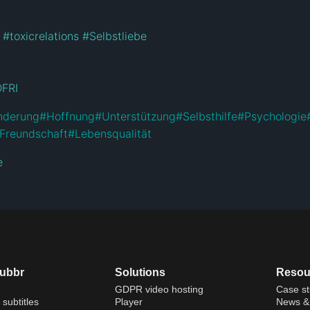
#toxicrelations
#Selbstliebe
DFRI
nderung
#
Hoffnung
#
Unterstützung
#
Selbsthilfe
#
Psychologie
Freundschaft
#
Lebensqualität
e
dubbr
Solutions
Resou
GDPR video hosting
Case st
 subtitles
Player
News & 