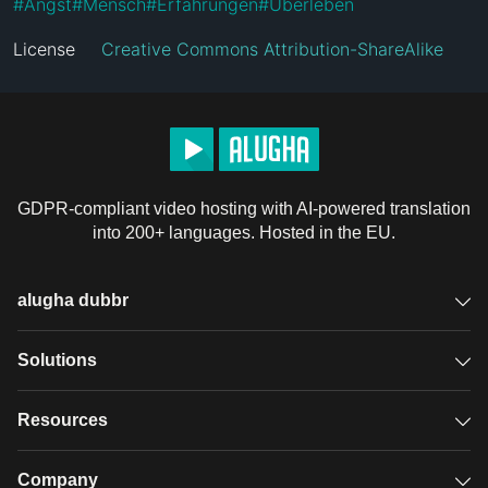
#
Angst
#
Mensch
#
Erfahrungen
#
Überleben
License
Creative Commons Attribution-ShareAlike
GDPR-compliant video hosting with AI-powered translation
into 200+ languages. Hosted in the EU.
alugha dubbr
Overview
Solutions
Accessible subtitles
GDPR video hosting
Resources
Audio description
Player
Case studies
Company